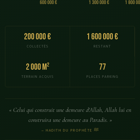
600 000 €
1 300 000 €
1 800 00
200 000 €
1 600 000 €
COLLECTÉS
RESTANT
2 000 m²
77
TERRAIN ACQUIS
PLACES PARKING
« Celui qui construit une demeure d'Allah, Allah lui en
construira une demeure au Paradis. »
— HADITH DU PROPHÈTE ﷺ