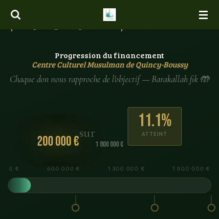
Passer
المسجد · بسم الله الرحمن الرحيم
au
contenu
principal
Progression du financement
Centre Culturel Musulman de Quincy-Boussy
Chaque don nous rapproche de l'objectif — Barakallah fik 🤲
11.1%
sur
ATTEINT
200 000 €
1 800 000 €
0 €
600 000 €
1 300 000 €
1 800 000 €